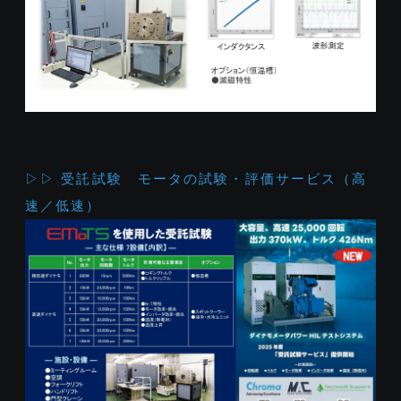
▷▷ 受託試験 モータの試験・評価サービス（高
速／低速）