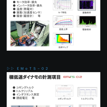
▷▷ ＥＭｏＴＳ－０２