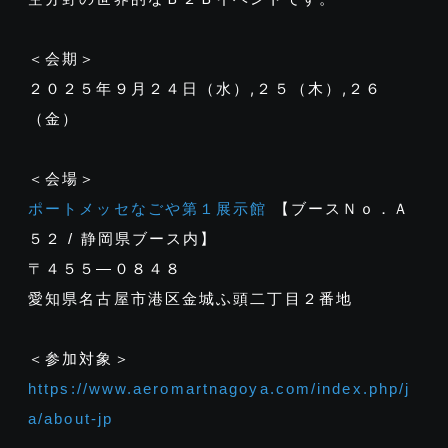
＜会期＞
２０２５年９月２４日（水）,２５（木）,２６
（金）
＜会場＞
ポートメッセなごや第１展示館
【ブースＮｏ．
Ａ
５２ /
静岡県ブース内】
〒４５５―０８４８
愛知県名古屋市港区金城ふ頭二丁目２番地
＜参加対象＞
https://www.aeromartnagoya.com/index.php/j
a/about-jp