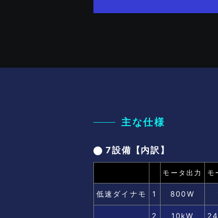
主な仕様
7設備【内訳】
モータ出力
モ
低速ダイナモ
1
800W
2
10kW
24