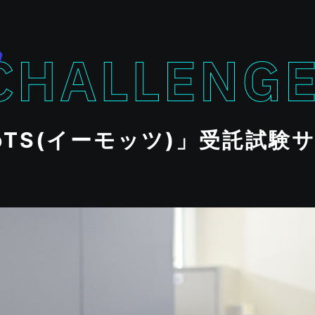
oTS(イーモッツ)」
受託試験