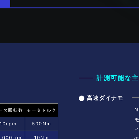
計測可能な主
高速ダイナモ
N
ータ回転数
モータトルク
10rpm
500Nm
,000rpm
10Nm