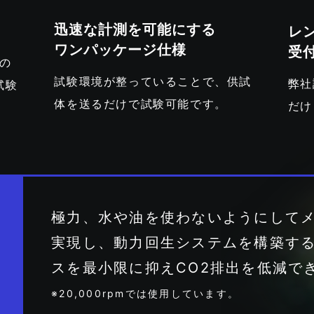
迅速な計測を可能にする
レ
ワンパッケージ仕様
受
での
試験環境が整っていることで、供試
弊社
試験
体を送るだけで試験可能です。
だけ
極力、水や油を使わないようにして
実現し、動力回生システムを構築す
スを最小限に抑えCO2排出を低減で
※20,000rpmでは使用しています。