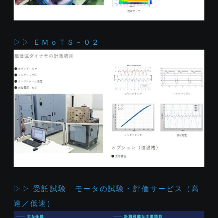
▷▷ ＥＭｏＴＳ－０２
▷▷ 受託試験 モータの試験・評価サービス（高
速／低速）